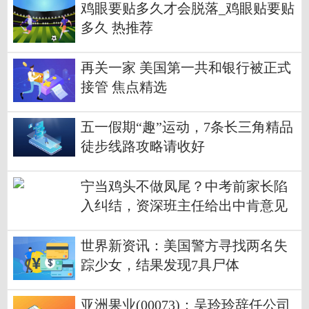
鸡眼要贴多久才会脱落_鸡眼贴要贴
多久 热推荐
再关一家 美国第一共和银行被正式
接管 焦点精选
五一假期“趣”运动，7条长三角精品
徒步线路攻略请收好
宁当鸡头不做凤尾？中考前家长陷
入纠结，资深班主任给出中肯意见
世界新资讯：美国警方寻找两名失
踪少女，结果发现7具尸体
亚洲果业(00073)：吴玲玲辞任公司