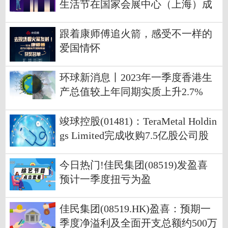
生活节在国家会展中心（上海）成
功开幕
跟着康师傅追火箭，感受不一样的
爱国情怀
环球新消息丨2023年一季度香港生
产总值较上年同期实质上升2.7%
竣球控股(01481)：TeraMetal Holdin
gs Limited完成收购7.5亿股公司股
份|世界聚焦
今日热门!佳民集团(08519)发盈喜
预计一季度扭亏为盈
佳民集团(08519.HK)盈喜：预期一
季度净溢利及全面开支总额约500万