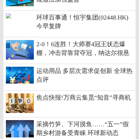
环球百事通！恒宇集团(02448.HK)
今早复牌
2-0！6连胜！大师赛4冠王状态爆
棚，冲击背靠背夺冠，纳达尔很悬
每日讯息
运动用品 多层次需求促创新 全球热
点评
焦点快报!万商云集觅“知音”寻商机
采摘竹笋、下河摸鱼……“五一”假
期乡村游备受青睐 环球新动态