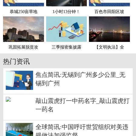
恭城250亩旱地
1小时13分钟！
百色市田阳区坡
巩固拓展脱贫攻
三季报密集披露
【文明执法】全
热门资讯
焦点简讯:无锡到广州多少公里_无
锡到广州
敲山震虎打一中药名字_敲山震虎打
一药名
全球简讯:中国呼吁世贸组织对美违
规做法加强监督