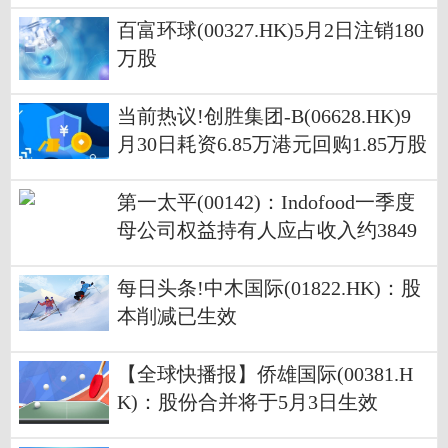
百富环球(00327.HK)5月2日注销180
万股
当前热议!创胜集团-B(06628.HK)9
月30日耗资6.85万港元回购1.85万股
第一太平(00142)：Indofood一季度
母公司权益持有人应占收入约3849
6.76亿印尼盾 同比增长63.27%-世界
热文
每日头条!中木国际(01822.HK)：股
本削减已生效
【全球快播报】侨雄国际(00381.H
K)：股份合并将于5月3日生效