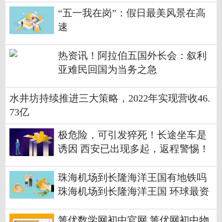
“五一我在岗”：假日最美风景在高
速
热资讯！阿拉伯五国外长会：叙利
亚难民回国为当务之急
水井坊持续推进三大策略，2022年实现营收46.
73亿
极危险，可引发猝死！长途坐车是
诱因 西安已出现多起，返程警惕！
珠海机场到长隆海洋王国有地铁吗
珠海机场到长隆海洋王国 环球最资
讯
箐优数学网初中官网 箐优网初中物