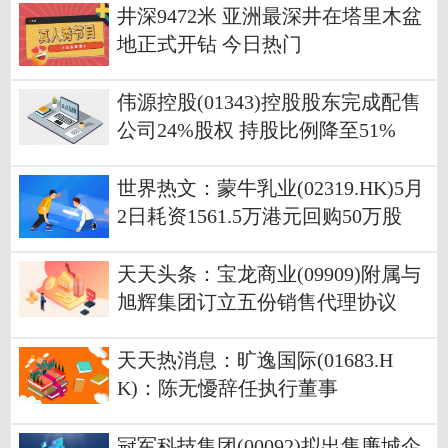
井深9472米 亚洲最深井在塔里木盆
地正式开钻 今日热门
伟源控股(01343)控股股东完成配售
公司24%股权 持股比例降至51%
世界热文：蒙牛乳业(02319.HK)5月
2日耗资1561.5万港元回购50万股
天天头条：宝龙商业(09909)附属与
旭辉集团订立五份销售代理协议
天天热消息：旷逸国际(01683.H
K)：陈无懮辞任执行董事
冠军科技集团(00092)拟出售廉城企