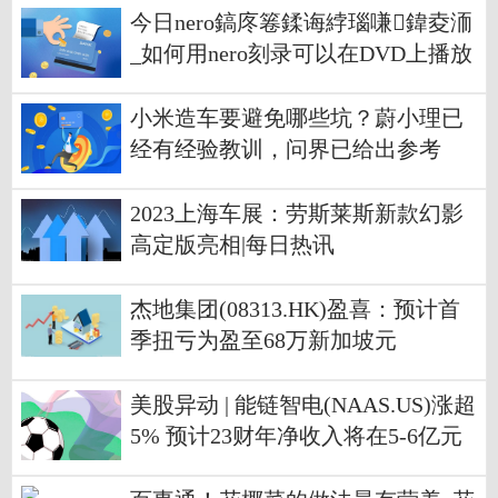
为胃癌或胃食管连接部癌患者一线
今日nero鎬庝箞鍒诲綍瑙嗛鍏夌洏
治疗的中国II期临床研究完成C和G
_如何用nero刻录可以在DVD上播放
队列患者入组
的视频光盘_环球今亮点
小米造车要避免哪些坑？蔚小理已
经有经验教训，问界已给出参考
2023上海车展：劳斯莱斯新款幻影
高定版亮相|每日热讯
杰地集团(08313.HK)盈喜：预计首
季扭亏为盈至68万新加坡元
美股异动 | 能链智电(NAAS.US)涨超
5% 预计23财年净收入将在5-6亿元
人民币之间