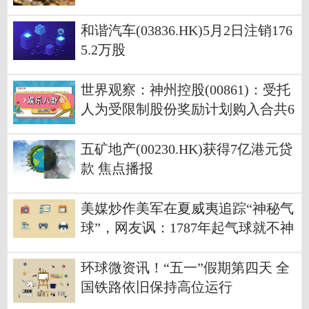
肪酸合成酶抑制剂ASC40痤疮II期临
床试验达到终点
和谐汽车(03836.HK)5月2日注销176
5.2万股
世界观察：神州控股(00861)：受托
人为受限制股份奖励计划购入合共6
33万股
五矿地产(00230.HK)获得7亿港元贷
款 焦点播报
美媒炒作美军在夏威夷追踪“神秘气
球”，网友讽：1787年起气球就不神
秘了
环球微资讯！“五一”假期第四天 全
国铁路依旧保持高位运行