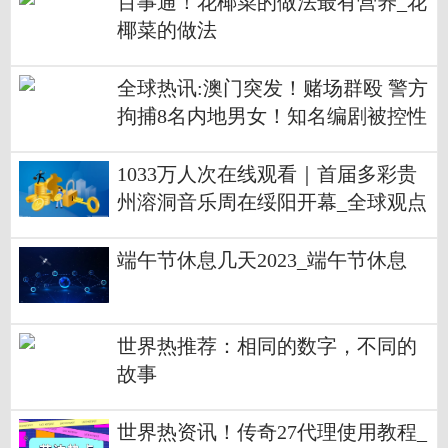
百事通！花椰菜的做法最有营养_花
椰菜的做法
全球热讯:澳门突发！赌场群殴 警方
拘捕8名内地男女！知名编剧被控性
骚扰 至少12名受害者指控 多个出版
机构紧急宣布
1033万人次在线观看｜首届多彩贵
州溶洞音乐周在绥阳开幕_全球观点
端午节休息几天2023_端午节休息
世界热推荐：相同的数字，不同的
故事
世界热资讯！传奇27代理使用教程_