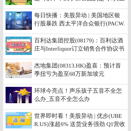
的答案）
每日快播：美股异动 | 美国地区银
行股暴跌 西太平洋合众银行(PACW.
US)盘中熔断
百利达集团控股(08179)：百利达酒
庄与Interliquor订立销售合作协议书
_环球热消息
杰地集团(08313.HK)盈喜：预计首
季扭亏为盈至68万新加坡元
环球今亮点！声乐孩子五音不全怎
么办_五音不全怎么办
世界即时看！美股异动 | 优步(UBE
R.US)涨超6% 送货业务强劲 Q1营收