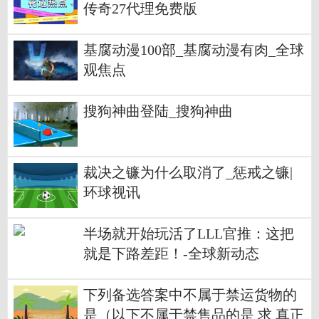
传奇27代理免费版
基腐动漫100部_基腐动漫有肉_全球
观焦点
搜狗神曲登陆_搜狗神曲
裁决之镰为什么取消了_惩戒之镰|
环球视讯
半场就开始玩活了LLL官推：这把
就是下路差距！-全球新动态
下列备选答案中不属于禁运货物的
是（以下不属于禁售品的是 求 真正