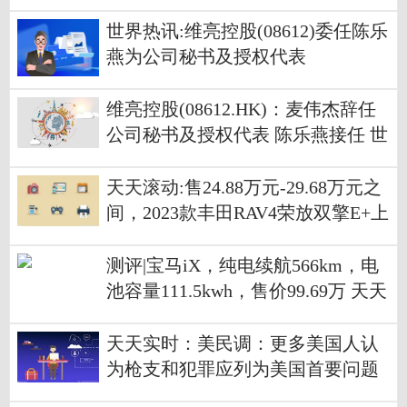
超预期 Q2指引强劲
世界热讯:维亮控股(08612)委任陈乐
燕为公司秘书及授权代表
维亮控股(08612.HK)：麦伟杰辞任
公司秘书及授权代表 陈乐燕接任 世
界新要闻
天天滚动:售24.88万元-29.68万元之
间，2023款丰田RAV4荣放双擎E+上
市
测评|宝马iX，纯电续航566km，电
池容量111.5kwh，售价99.69万 天天
消息
天天实时：美民调：更多美国人认
为枪支和犯罪应列为美国首要问题