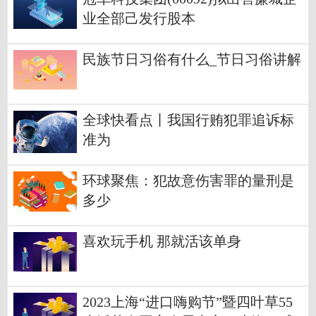
业全部己发行股本
民族节日习俗有什么_节日习俗讲解
全球快看点丨我国行贿犯罪追诉标
准为
环球聚焦：犯故意伤害罪的量刑是
多少
喜欢玩手机 那就活该单身
2023上海“进口嗨购节”暨四叶草55