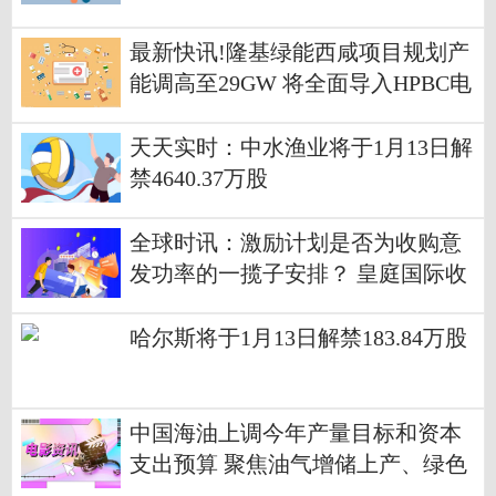
最新快讯!隆基绿能西咸项目规划产
能调高至29GW 将全面导入HPBC电
池技术
天天实时：中水渔业将于1月13日解
禁4640.37万股
全球时讯：激励计划是否为收购意
发功率的一揽子安排？ 皇庭国际收
深交所关注函
哈尔斯将于1月13日解禁183.84万股
中国海油上调今年产量目标和资本
支出预算 聚焦油气增储上产、绿色
低碳转型