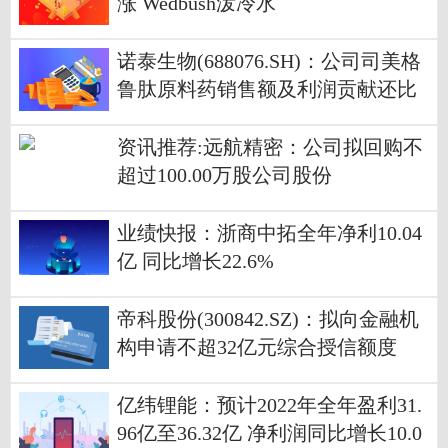
涨 Wedbush泼冷水
诺泰生物(688076.SH)：公司司美格
鲁肽原料药销售额及利润贡献还比
较小 对业绩无重大影响
资讯推荐:远航精密：公司拟回购不
超过100.00万股公司股份
业绩快报：浙商中拓全年净利10.04
亿 同比增长22.6%
帝科股份(300842.SZ)：拟向金融机
构申请不超32亿元综合授信额度
亿纬锂能：预计2022年全年盈利31.
96亿至36.32亿 净利润同比增长10.0