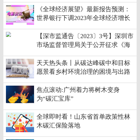
《全球经济展望》最新报告预测：
世界银行下调2023年全球经济增长
预期至1.7%
【深市监通告〔2023〕3号】深圳市
市场监督管理局关于公开征求《海
洋碳汇核算指南》等4项地方标准意
见的通告
天天热头条丨从碳达峰碳中和目标
愿景看乡村环境治理的困境与出路
焦点滚动:广州着力将树木变身
为“碳汇宝库”
全球即时看！山东省首单政策性林
木碳汇保险落地