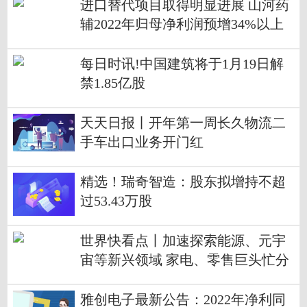
进口替代项目取得明显进展 山河药
辅2022年归母净利润预增34%以上
每日时讯!中国建筑将于1月19日解
禁1.85亿股
天天日报丨开年第一周长久物流二
手车出口业务开门红
精选！瑞奇智造：股东拟增持不超
过53.43万股
世界快看点丨加速探索能源、元宇
宙等新兴领域 家电、零售巨头忙分
拆跨界业务上市
雅创电子最新公告：2022年净利同