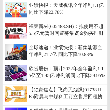
业绩快报：天威视讯全年净利1.1亿
同比下降22.78%
福莱新材(605488.SH)：拟使用不超
5.5亿元暂时闲置募集资金购买理财
产品
全球速递！业绩快报：新集能源全
年净利21.7亿 同比下降10.83%
欣贺股份：预计2022年全年盈利1.1
5亿至1.45亿 净利润同比下降59.95%
至49.50%
【独家焦点】飞尚无烟煤(01738.H
K)附属与中煤科工订立售后回租协
议