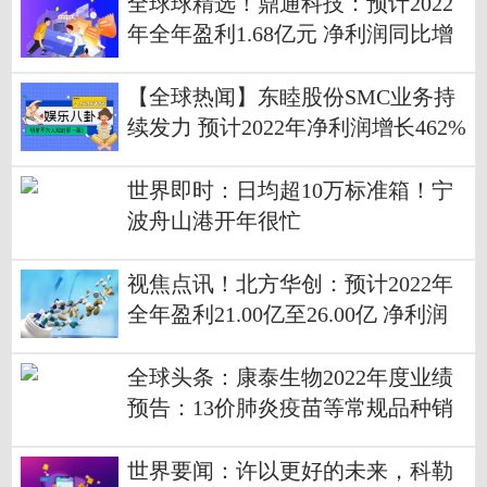
全球球精选！鼎通科技：预计2022
年全年盈利1.68亿元 净利润同比增
长53.90%
【全球热闻】东睦股份SMC业务持
续发力 预计2022年净利润增长462%
至539%
世界即时：日均超10万标准箱！宁
波舟山港开年很忙
视焦点讯！北方华创：预计2022年
全年盈利21.00亿至26.00亿 净利润
同比增长94.91%至141.32%
全球头条：康泰生物2022年度业绩
预告：13价肺炎疫苗等常规品种销
售收入显著增长
世界要闻：许以更好的未来，科勒