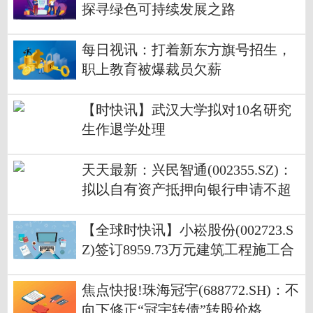
探寻绿色可持续发展之路
每日视讯：打着新东方旗号招生，
职上教育被爆裁员欠薪
【时快讯】武汉大学拟对10名研究
生作退学处理
天天最新：兴民智通(002355.SZ)：
拟以自有资产抵押向银行申请不超
1.5亿元综合授信
【全球时快讯】小崧股份(002723.S
Z)签订8959.73万元建筑工程施工合
同
焦点快报!珠海冠宇(688772.SH)：不
向下修正“冠宇转债”转股价格