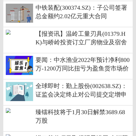
中铁装配(300374.SZ)：子公司签署
总金额约2.02亿元重大合同
【报资讯】温岭工量刃具(01379.H
K)与峤岭投资订立厂房物业及宿舍
租赁协议
要闻：中水渔业2022年预计净利800
万-1200万同比扭亏为盈鱼货市场价
格走高
全球即时：勤上股份(002638.SZ)：
证监会决定终止对公司提交定增申
请文件的行政许可申请的审查
臻镭科技将于1月30日解禁3689.68
万股