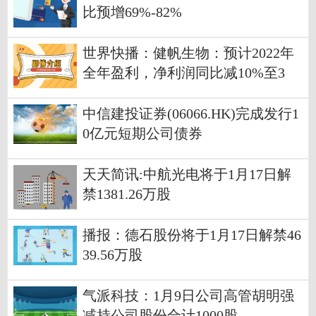
比预增69%-82%
世界快播：健帆生物：预计2022年
全年盈利，净利润同比减10%至3
0%
中信建投证券(06066.HK)完成发行1
0亿元短期公司债券
天天简讯:中航光电将于1月17日解
禁1381.26万股
播报：德石股份将于1月17日解禁46
39.56万股
气派科技：1月9日公司高管胡明强
减持公司股份合计1000股