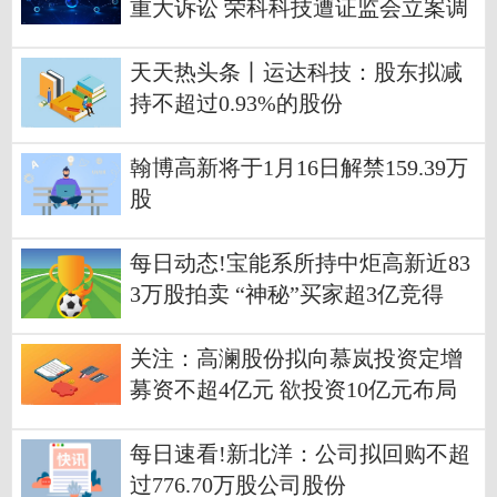
重大诉讼 荣科科技遭证监会立案调
查
天天热头条丨运达科技：股东拟减
持不超过0.93%的股份
翰博高新将于1月16日解禁159.39万
股
每日动态!宝能系所持中炬高新近83
3万股拍卖 “神秘”买家超3亿竞得
关注：高澜股份拟向慕岚投资定增
募资不超4亿元 欲投资10亿元布局
储能温控产业
每日速看!新北洋：公司拟回购不超
过776.70万股公司股份