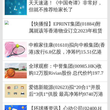
天天速递！《中国奇谭》非常好，
但就不推荐给家长了
【快播报】EPRINT集团(01884)附
属就该等香港物业订立2023年租赁
协议
中粮家佳康(01610)拟向中粮集团(香
港)发行6.8亿股，净筹约15.51亿港
元
全球观察：中誉集团(00985.HK)收
购12万股Rivian股份 总代价约197.7
万美元
爱德新能源(02623)拟“20合1”并股
后“3供1”供股 最高净筹约9740万港
元
【环球播资讯】心动公司(02400.H