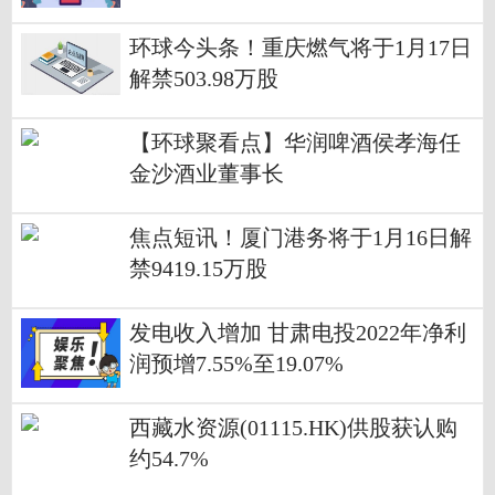
0%至25.00%
环球今头条！重庆燃气将于1月17日
解禁503.98万股
【环球聚看点】华润啤酒侯孝海任
金沙酒业董事长
焦点短讯！厦门港务将于1月16日解
禁9419.15万股
发电收入增加 甘肃电投2022年净利
润预增7.55%至19.07%
西藏水资源(01115.HK)供股获认购
约54.7%