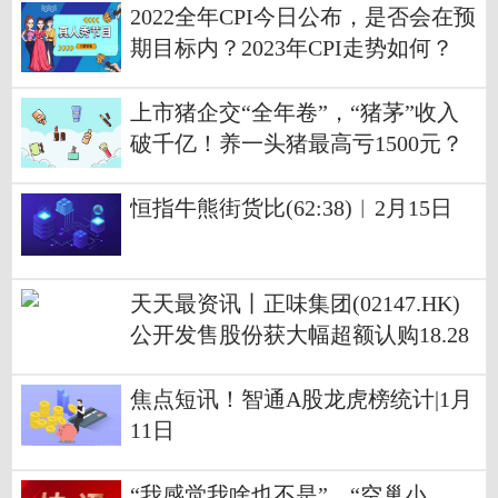
2022全年CPI今日公布，是否会在预
期目标内？2023年CPI走势如何？
上市猪企交“全年卷”，“猪茅”收入
破千亿！养一头猪最高亏1500元？
市场人士：供强需弱格局或延续
恒指牛熊街货比(62:38)︱2月15日
天天最资讯丨正味集团(02147.HK)
公开发售股份获大幅超额认购18.28
倍 发售价定为每股0.68港元
焦点短讯！智通A股龙虎榜统计|1月
11日
“我感觉我啥也不是”，“空巢小