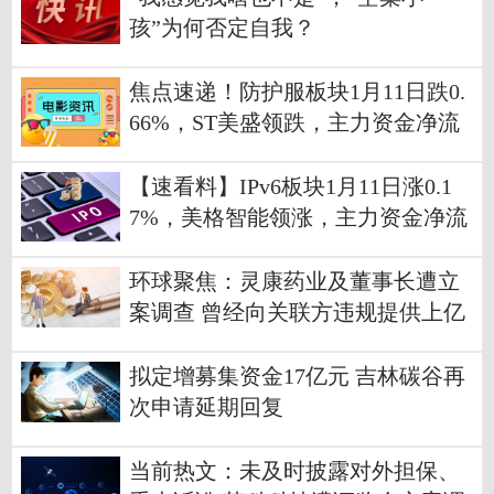
孩”为何否定自我？
焦点速递！防护服板块1月11日跌0.
66%，ST美盛领跌，主力资金净流
出8523.12万元
【速看料】IPv6板块1月11日涨0.1
7%，美格智能领涨，主力资金净流
出1.56亿元
环球聚焦：灵康药业及董事长遭立
案调查 曾经向关联方违规提供上亿
元资金
拟定增募集资金17亿元 吉林碳谷再
次申请延期回复
当前热文：未及时披露对外担保、